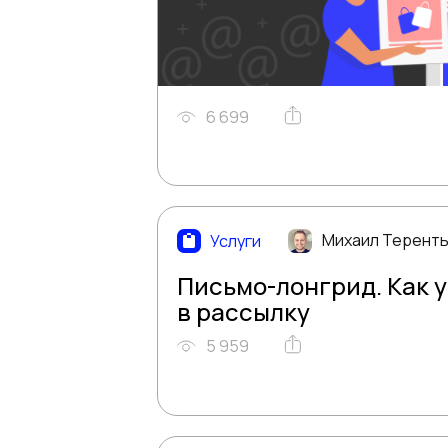
6 699
Михаил Терент
Услуги
Письмо-лонгрид. Как 
в рассылку
5 959