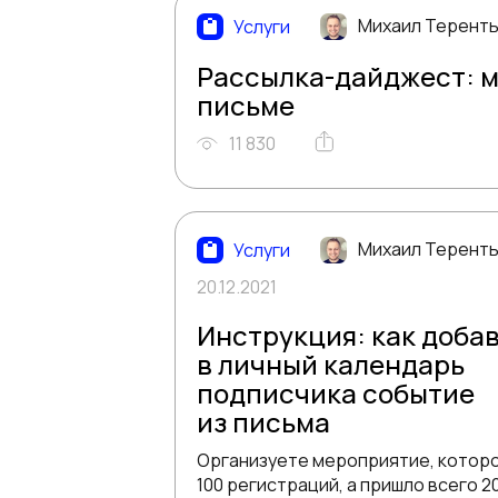
Михаил Терент
Услуги
Рассылка-дайджест: м
письме
11 830
Михаил Терент
Услуги
20.12.2021
Инструкция: как доба
в личный календарь
подписчика событие
из письма
Организуете мероприятие, котор
100 регистраций, а пришло всего 2