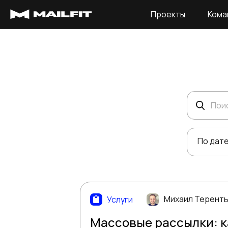
Проекты
Кома
Поиск
По дат
Михаил Терент
Услуги
Массовые рассылки: к