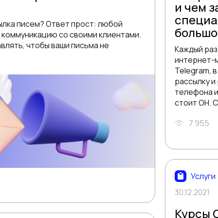
и чем 
специал
ылка писем? Ответ прост: любой
большо
ь коммуникацию со своими клиентами.
авлять, чтобы ваши письма не
Каждый раз
интернет-м
Telegram, в
рассылку и
телефона и
стоит ОН. 
7 955
Услуги
30.12.2021
Курсы 