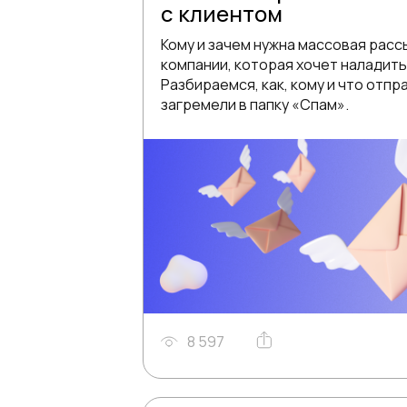
с клиентом
Кому и зачем нужна массовая расс
компании, которая хочет наладит
Разбираемся, как, кому и что отпр
загремели в папку «Спам».
8 597