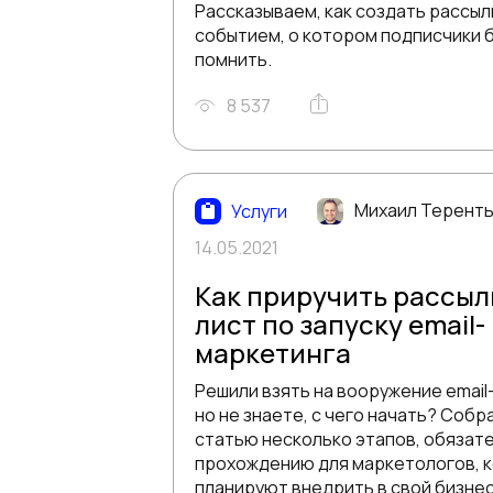
Рассказываем, как создать рассыл
событием, о котором подписчики 
помнить.
8 537
Михаил Терент
Услуги
14.05.2021
Как приручить рассылк
лист по запуску email-
маркетинга
Решили взять на вооружение email
но не знаете, с чего начать? Собр
статью несколько этапов, обязате
прохождению для маркетологов, 
планируют внедрить в свой бизне