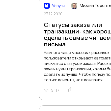
Михаил Терент
Услуги
23.12.2020
Статусы заказа или
транзакции: как хоро
сделать самые читае
письма
Намного чаще массовых рассылок
пользователи открывают автомат
письма со статусом заказа. Расск
зачем нужны транзакции, какими б
сделать их лучше. Чтобы пользу по
только клиенты, но и компания.
9 117