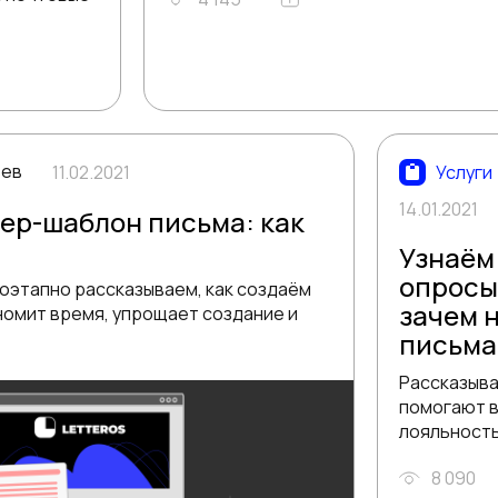
ьев
11.02.2021
Услуги
14.01.2021
ер-шаблон письма: как
Узнаём
опросы
поэтапно рассказываем, как создаём
зачем 
номит время, упрощает создание и
письма
Рассказыва
помогают в
лояльность
8 090