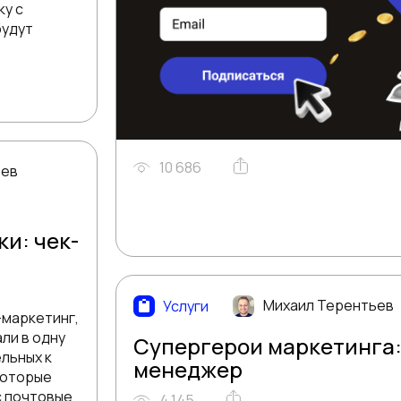
ку с
будут
10 686
ьев
и: чек-
Михаил Терентьев
Услуги
-маркетинг,
али в одну
Супергерои маркетинга: 
льных к
менеджер
которые
с почтовые
4 145