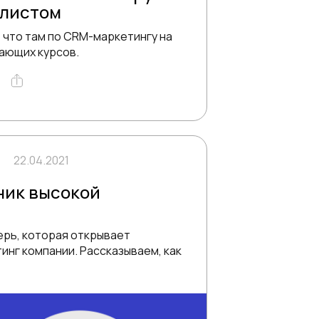
листом
 что там по CRM-маркетингу на
ающих курсов.
22.04.2021
ник высокой
ерь, которая открывает
инг компании. Рассказываем, как