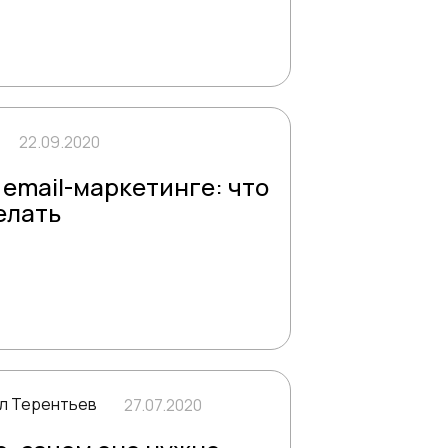
22.09.2020
 email-маркетинге: что
елать
л Терентьев
27.07.2020