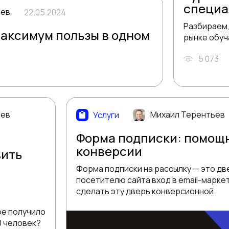
специа
ьев
22.05.2024
Разбираем,
аксимум пользы в одном
рынке обуч
5 073
ьев
Михаил Терентьев
Услуги
Форма подписки: помощ
конверсии
вить
Форма подписки на рассылку — это дв
посетителю сайта вход в email-маркет
сделать эту дверь конверсионной.
ое получило
0 человек?