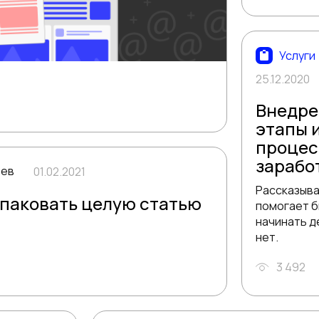
Услуги
25.12.2020
Внедре
этапы 
процес
зарабо
ьев
01.02.2021
Рассказыва
упаковать целую статью
помогает б
начинать д
нет.
3 492