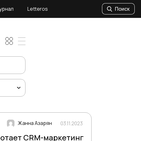
урнал
Letteros
Поиск
Жанна Азарян
03.11.2023
ботает CRM-маркетинг