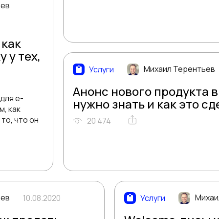
ьев
 как
 у тех,
Михаил Терентьев
Услуги
Анонс нового продукта в
для e-
нужно знать и как это сд
, как
то, что он
20 474
ьев
Михаи
10.08.2020
Услуги