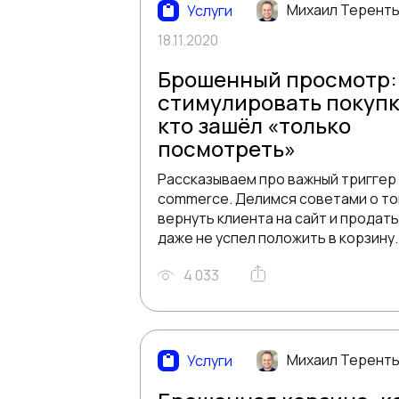
Михаил Терент
Услуги
18.11.2020
Брошенный просмотр:
стимулировать покупку
кто зашёл «только
посмотреть»
Рассказываем про важный триггер 
commerce. Делимся советами о том
вернуть клиента на сайт и продать 
даже не успел положить в корзину.
4 033
Михаил Терент
Услуги