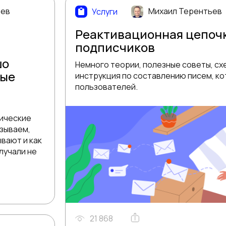
ьев
Михаил Терентьев
Услуги
Реактивационная цепочк
подписчиков
шо
Немного теории, полезные советы, сх
мые
инструкция по составлению писем, к
пользователей.
ические
азываем,
ывают и как
лучали не
21 868