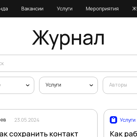
нда
Вакансии
Услуги
Мероприятия
Ж
Журнал
е
Услуги
Авторы
ьев
23.05.2024
Услуги
ак сохранить контакт
Как ра