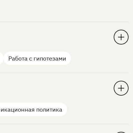
редсказуемый приток новых контактов.
м базу по давности и поведению, проектируем
ках программы запускаем серию сценариев,
активное взаимодействие.
Работа с гипотезами
 с оттоком.
а себя управление СРМ как каналом роста.
гулярной основе. Каждый месяц формируем план
дующие шаги. Фокус — не на количестве
икационная политика
а коммуникаций.