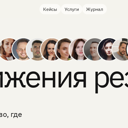
Кейсы
Услуги
Журнал
ижения ре
о, где