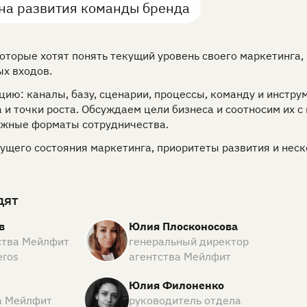
на развития команды бренда
оторые хотят понять текущий уровень своего маркетинга,
ых входов.
ию: каналы, базу, сценарии, процессы, команду и инстру
 и точки роста. Обсуждаем цели бизнеса и соотносим их
ожные форматы сотрудничества.
ущего состояния маркетинга, приоритеты развития и неск
дят
в
Юлия Плосконосова
ства Мейлфит
генеральный директор
eros
агентства Мейлфит
Юлия Филоненко
а Мейлфит
руководитель отдела