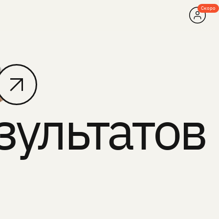
Скоро
зультатов