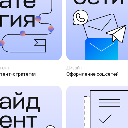
тент
Дизайн
тент-стратегия
Оформление соцсетей