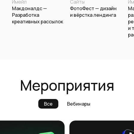
Имейл
Сайты
Им
Макдоналдс —
ФотоФест — дизайн
Ма
Разработка
и вёрстка лендинга
ра
креативных рассылок
ре
и 
ра
Мероприятия
Все
Вебинары