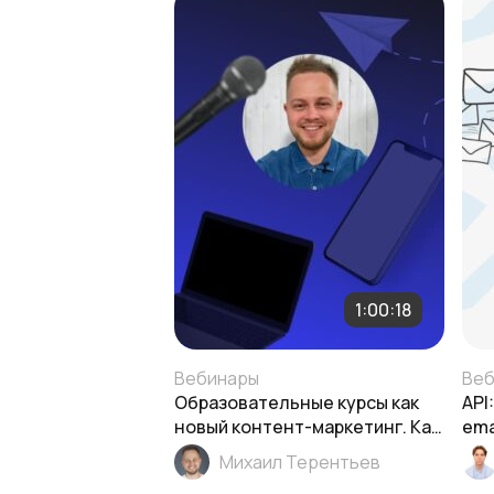
1:00:18
Вебинары
Веб
Образовательные курсы как
API
новый контент-маркетинг. Как
ema
написать и где создавать
Михаил Терентьев