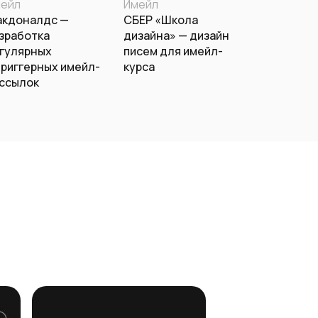
ейл
Имейл
Сайты
кдоналдс —
СБЕР «Школа
TopDelive
зработка
дизайна» — дизайн
разработ
гулярных
писем для имейл-
триггерных имейл-
курса
ссылок