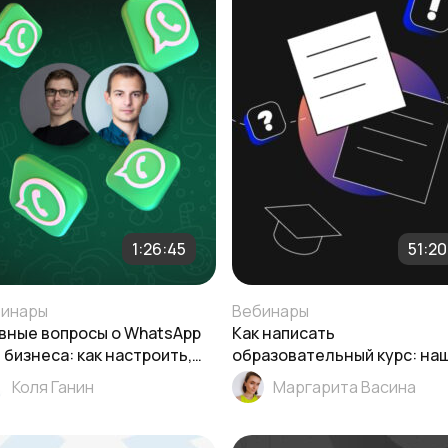
1:26:45
51:20
инары
Вебинары
вные вопросы о WhatsApp
Как написать
 бизнеса: как настроить,
образовательный курс: на
устить и окупить рассылки
подход
Коля Ганин
Маргарита Васина