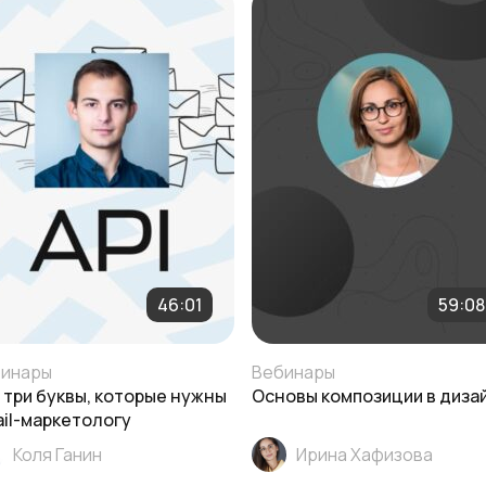
46:01
59:08
инары
Вебинары
: три буквы, которые нужны
Основы композиции в диза
il-маркетологу
Коля Ганин
Ирина Хафизова