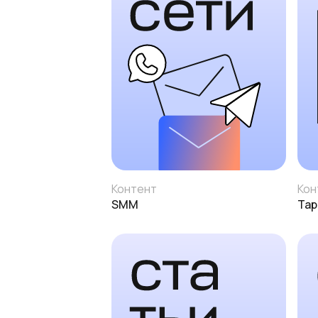
Контент
Кон
SMM
Тар