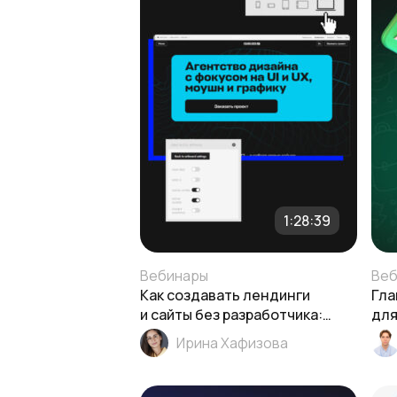
1:28:39
Вебинары
Веб
Как создавать лендинги
Гла
и сайты без разработчика:
для
зерокодинг в Тильде
зап
Ирина Хафизова