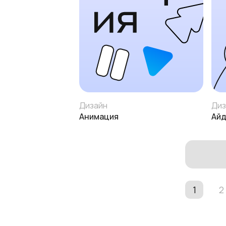
Дизайн
Диз
Анимация
Айд
1
2