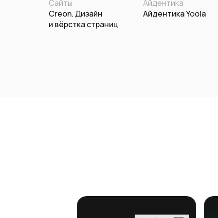
Сайты
Айдентика
Creon. Дизайн
Айдентика Yoola
и вёрстка страниц