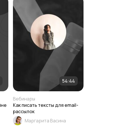
54:44
Вебинары
йне
Как писать тексты для email-
рассылок
Маргарита Васина