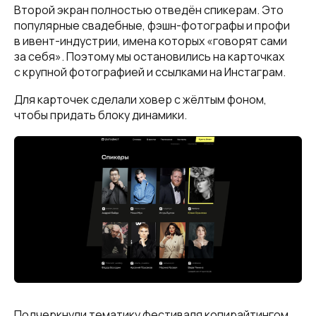
Второй экран полностью отведён спикерам. Это
популярные свадебные, фэшн-фотографы и профи
в ивент-индустрии, имена которых «говорят сами
за себя». Поэтому мы остановились на карточках
с крупной фотографией и ссылками на Инстаграм.
Для карточек сделали ховер с жёлтым фоном,
чтобы придать блоку динамики.
Подчеркнули тематику фестиваля копирайтингом