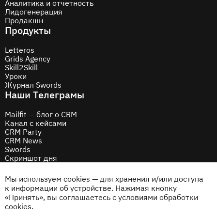
Аналитика и отчетность
Лидогенерация
Продакшн
Продукты
Letteros
Grids Agency
Skill2Skill
Уроки
Журнал Swords
Наши Телеграмы
Mailfit — блог о CRM
Канал с кейсами
CRM Party
CRM News
Swords
Скриншот дня
Соцсети
Мы используем cookies — для хранения и/или доступа
Behance
к информации об устройстве. Нажимая кнопку
Dribbble
«Принять», вы соглашаетесь с условиями обработки
Дзен
cookies.