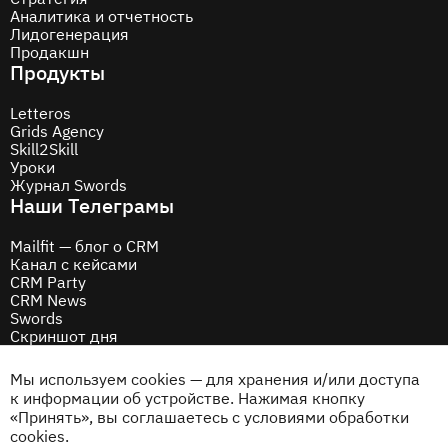
Аналитика и отчетность
Лидогенерация
Продакшн
Продукты
Letteros
Grids Agency
Skill2Skill
Уроки
Журнал Swords
Наши Телеграмы
Mailfit — блог о CRM
Канал с кейсами
CRM Party
CRM News
Swords
Скриншот дня
Соцсети
Мы используем cookies — для хранения и/или доступа
Behance
к информации об устройстве. Нажимая кнопку
Dribbble
«Принять», вы соглашаетесь с условиями обработки
Дзен
cookies.