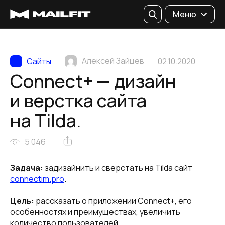
Поиск
Меню
Алексей Зайцев
Сайты
02.10.2020
Connect+ — дизайн
и верстка сайта
на Tilda.
5 046
Задача:
задизайнить и сверстать на Tilda сайт
connectim.pro
.
Цель:
рассказать о приложении Connect+, его
особенностях и преимуществах, увеличить
количество пользователей.