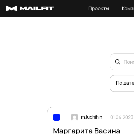
Проекты
Кома
Поиск
По дат
m.luchihin
01.04.2023
Маргарита Васина