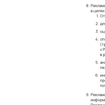
Реклам
в целях
От
дл
оц
оп
(т
с 
в 
ан
пе
ин
пр
по
Реклам
информ