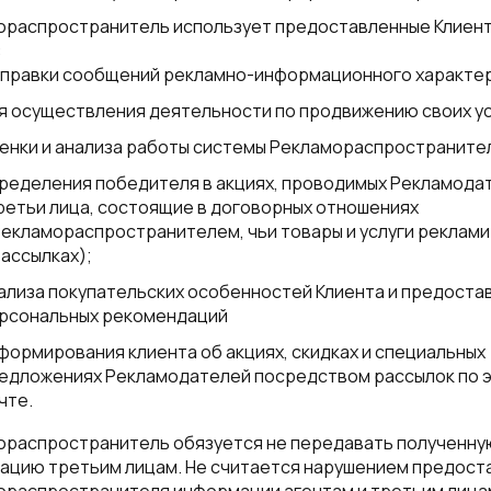
ораспространитель использует предоставленные Клиен
:
правки сообщений рекламно-информационного характер
я осуществления деятельности по продвижению своих ус
енки и анализа работы системы Рекламораспространите
ределения победителя в акциях, проводимых Рекламода
ретьи лица, состоящие в договорных отношениях
Рекламораспространителем, чьи товары и услуги реклам
рассылках);
ализа покупательских особенностей Клиента и предоста
рсональных рекомендаций
формирования клиента об акциях, скидках и специальных
едложениях Рекламодателей посредством рассылок по 
чте.
ораспространитель обязуется не передавать полученную
ацию третьим лицам. Не считается нарушением предост