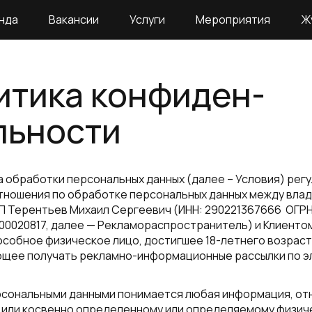
нда
Вакансии
Услуги
Мероприятия
Ж
итика конфиден­
льности
 обработки персональных данных (далее – Условия) рег
тношения по обработке персональных данных между вла
П Терентьев Михаил Сергеевич (ИНН: 290221367666 ОГР
00020817, далее — Рекламораспространитель) и Клиенто
собное физическое лицо, достигшее 18-летнего возрас
ющее получать рекламно-информационные рассылки по э
рсональными данными понимается любая информация, о
 или косвенно определенному или определяемому физич