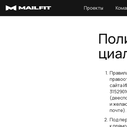
Проекты
Кома
Пол
циа
Правила
правоо
сайта И
3152901
(дееспо
и жела
почте).
Под пе
к прямо