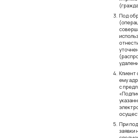
(гражда
Под об
(операц
соверша
использ
отнести
уточнен
(распро
удалени
Клиент
ему адр
с предл
«Подпис
указанн
электр
осущес
При под
заявки 
следую