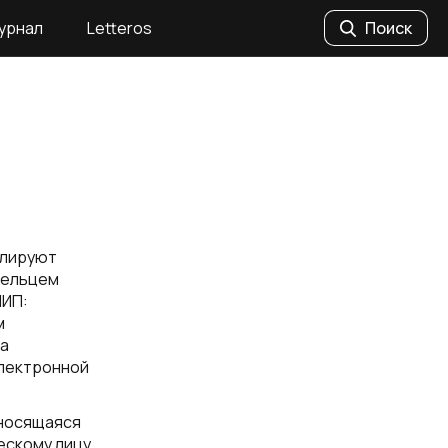
урнал
Letteros
Поиск
улируют
дельцем
НИП:
м
та
лектронной
тносящаяся
ескому лицу