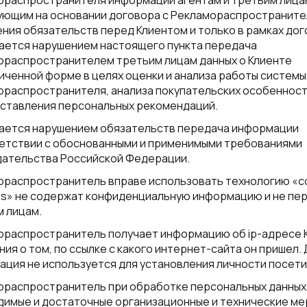
ораспространителя информации агентам и третьим лица
ующим на основании договора с Рекламораспространите
ния обязательств перед Клиентом и только в рамках дог
тается нарушением настоящего пункта передача
ораспространителем третьим лицам данных о Клиенте
иченной форме в целях оценки и анализа работы системы
ораспространителя, анализа покупательских особенност
оставления персональных рекомендаций.
тается нарушением обязательств передача информации
ветствии с обоснованными и применимыми требованиями
дательства Российской Федерации.
ораспространитель вправе использовать технологию «co
es» не содержат конфиденциальную информацию и не пе
 лицам.
ораспространитель получает информацию об ip-адресе 
ния о том, по ссылке с какого интернет-сайта он пришел.
ция не используется для установления личности посети
ораспространитель при обработке персональных данных
имые и достаточные организационные и технические ме