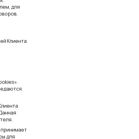
м,
лем, для
оворов.
ей Клиента
okies».
редаются
Клиента
 Данная
теля.
 принимает
ры для