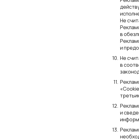
Реклам
действ
исполне
Не счи
Реклам
в обезл
Реклам
и пред
Не счи
в соот
законо
Реклам
«Cooki
третьим
Реклам
и сведе
информа
Реклам
необход