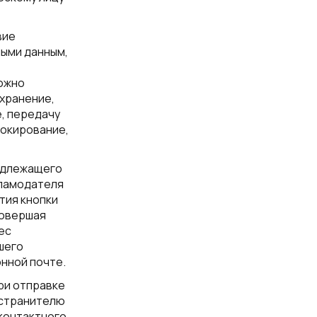
вие
ными данным,
можно
 хранение,
е, передачу
локирование,
надлежащего
кламодателя
тия кнопки
Совершая
ес
шего
нной почте.
ри отправке
остранителю
контактного