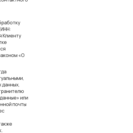
обработку
(ИНН:
я Клиенту
тке
тся
законом «О
гда
туальными,
 данных,
странителю
 данные» или
онной почты
ес
также
к.