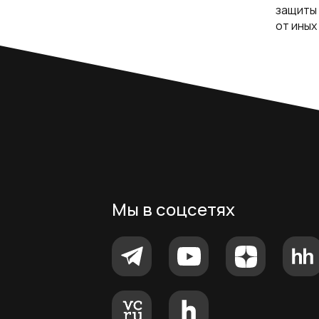
защиты 
от иных
Мы в соцсетях