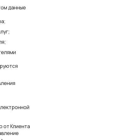
том данные
а;
луг;
ля;
телями
ируются
вления
электронной
 от Клиента
авление