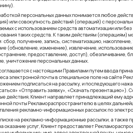
нину).
работкой персональных данных понимается любое дейст
ия) или совокупность действий (операций) с персональ
емых с использованием средств автоматизации или без
ования таких средств. К таким действиям (операциям) 
: сбор, получение, запись, систематизацию, накопление,
ие (обновление, изменение), извлечение, использовани
странение, предоставление, доступ), обезличивание, б
е, уничтожение персональных данных.
 соглашается с настоящими Правилами путем ввода при
еса электронной почты в специальное поле на сайте Ре
ожением подписаться на рассылку, и последующего нажа
аться» «Отправить заявку», «Скачать презентацию»). 
ые действия, Клиент направляет принадлежащий ему адр
онной почты Рекламораспространителю в целях дальней
твления рекламно-информационных рассылок по электро
писке на рекламно-информационные рассылки, а также п
на оказание услуг, Клиент предоставляет Рекламораспр
щую информацию: имя, адрес электронной почты, номер 