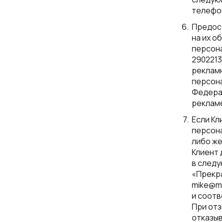
телефо
Предост
на их о
персон
2902213
рекламн
персон
Федера
реклам
Если Кл
персона
либо же
Клиент
в следу
«Прекра
mike@ma
и соот
При отз
отказы