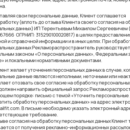
на.
авляя свои персональные данные, Клиент соглашается
бработку (вплоть до отзыва Клиента своего согласия на 
альных данных) ИП Терентьевым Михаилом Сергеевичем 
67666 ОГРНИП: 315290100020817) в целях предоставлени
ой и справочной информации и в иных целях. При обрабо
альных данных Рекламораспространитель руководствуе
льным законом «О персональных данных», Федеральным 
е» и локальными нормативными документами.
иент желает уточнения персональных данных в случае, ко
льные данные являются неполными, неточными или неак
лает отозвать свое согласие на обработку персональных
 должен направить официальный запрос Рекламораспро
ющем порядке: письмо с темой «Уточнить персональные
тить обработку персональных данных» на адрес электр
ilfit.com. В письме необходимо указать электронный адр
ветствующее требование.
ыве согласия на обработку персональных данных Клиент 
вается от получения рекламно-информационных рассыло