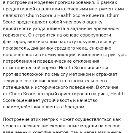
в построении моделей прогнозирования. В рамках
предиктивной аналитики ключевыми инструментами
являются Churn Score и Health Score клиента. Churn
Score представляет собой числовую оценку
вероятности ухода клиента в заданном временном
горизонте. Он строится на основе совокупности
факторов, включающих частоту покупок, recency-
показатель, динамику среднего чека, снижение
вовлечённости в коммуникации, изменение структуры
потребления и поведенческие отклонения
от исторической нормы. Health Score является
противоположной по смыслу метрикой и отражает
текущее состояние клиента относительно его
потенциала и исторического поведения. В отличие
от Churn Score, который ориентирован на риск, Health
Score оценивает устойчивость и качество
взаимодействия клиента с брендом.
Построение этих метрик может осуществляться как
через классические скоринговые модели на основе
взвешенных коэффициентов, так и через машинное