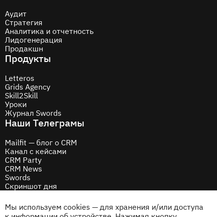
Аудит
Стратегия
Аналитика и отчетность
Лидогенерация
Продакшн
Продукты
Letteros
Grids Agency
Skill2Skill
Уроки
Журнал Swords
Наши Телеграмы
Mailfit — блог о CRM
Канал с кейсами
CRM Party
CRM News
Swords
Скриншот дня
Соцсети
Мы используем cookies — для хранения и/или доступа
Behance
к информации об устройстве. Нажимая кнопку